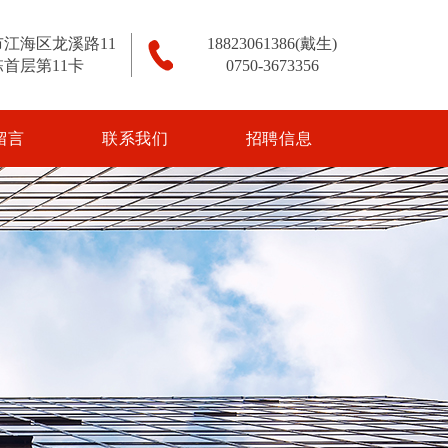
江海区龙溪路11
18823061386(戴生)
栋首层第11卡
0750-3673356
留言
联系我们
招聘信息