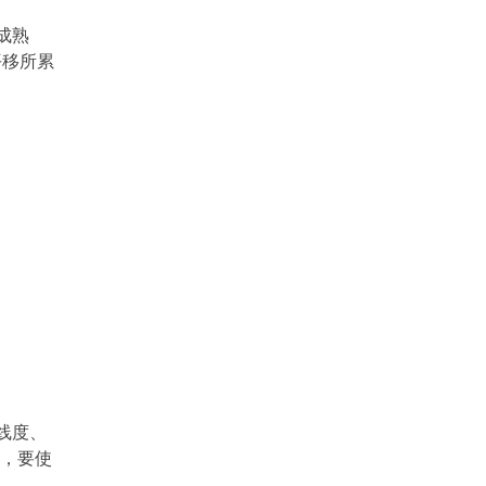
一、走丝速度不同。 线切割机床中，快走丝
和慢走丝是按照电级丝在工作时走丝速度来区别
成熟
的， 快走丝的走丝速度一般为300-700m/mi
平移所累
n。慢走丝的走丝速度一般为3-15m/mi
线度、
说，要使