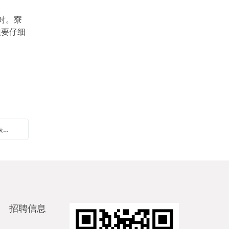
对。寮
法要仔细
下一篇：江门线切割加工是如何处理工件外表粗糙的问题的？
招聘信息